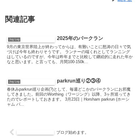
関連記事
2025年のパークラン
Jog Log
9月の東京世界陸上が終わってからは、有難いことに怒涛の日々で気
づけば今年も終わりそうです。 ランナーの端くれとしてランニング
はしているのですが、今年は昨年までと比較して継続的に走れた年か
なと思います。と言っても、月間100-150k...
parkrun巡り②③④
Jog Log
春休みparkrun巡り企画(?)として、毎週どこかのパークランにお邪魔
してきました。前回のWorthing（ワージング）以降、3ヶ所巡ってき
たのでレポートしておきます。 3月23日｜Horsham parkrun (ホーシ
ャム パ...
ブログ始めます。