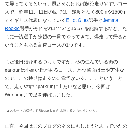
て帰ってくるという、風さえなければ超絶走りやすいコー
スで、昨年11月11日の回では、幾度となく800mや1500m
でイギリス代表になっている
Elliot Giles
選手と
Jemma
Reekie
選手がそれぞれ14’42″と15’57″を記録するなど、た
まに一流選手が練習の一貫でやってきて、爆走して帰ると
いうこともある高速コースの1つです。
また後日紹介するつもりですが、私の住んでいる街の
parkrunは小高い丘があるコース、かつ路面は土や芝生な
ので、この時期は走るのに覚悟がいる。。。ということ
で、走りやすいparkrunに出たいなと思い、今回は
Worthingまで足を伸ばしました。
▲スタートの様子。近所のparkrunと比較するとものすごい人。
正直、今回はこのブログのネタにもしようと思っていたの