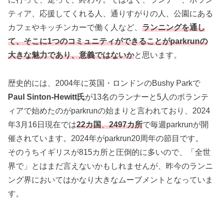
ティア、応援してくれる人、通りすがりの人、公園にある
カフェやキッチンカーで働く人など、
ランニングを通し
て、そこに1つのコミュニティができることがparkrunの
大きな魅力であり、意義ではないか
と思います。
歴史的には、2004年に英国・ロンドンのBushy Parkで
Paul Sinton-Hewitt氏
が13名のランナーと5人のボランテ
ィアで始めたのがparkrunの始まりと言われており、2024
年3月16日現在では
22カ国
、
2497カ所
で毎週parkrunが開
催されています。2024年がparkrun20周年の節目です。
そのうちイギリスが815カ所と圧倒的に多いので、「全世
界で」とはまだ言えないかもしれませんが、昨今のランニ
ング界においてはかなり大きなムーブメントとなっていま
す。