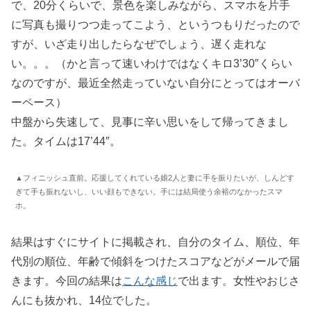
で、20分くらいで、景色を楽しみながら、スマホを片手
に写真も撮りつつ走ってこよう、というつもりだったので
すが、いざ走り出したらなぜでしょう、遅く走れな
い。。。（かと言って速いわけではなくキロ3’30″くらい
なのですが、最近全然走っていない自分にとってはオーバ
ーペース）
中盤から失速して、見事に辛い思いをして帰ってきまし
た。タイムは17’44″。
▲フィニッシュ直前。応援してくれている娘2人と妻に手を振りたいが、しんどす
ぎて手も振れないし、いい顔もできない。手には結局使う余裕のなかったスマ
ホ。
結果はすぐにサイトに掲載され、自分のタイム、順位、年
代別の順位、年齢で傾斜をつけたスコアなどがメールで届
きます。今回の結果は
こんな感じ
で出ます。女性やおじさ
んにも抜かれ、14位でした。