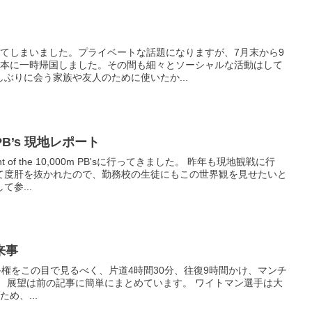
してしまいました。プライベートな話題になりますが、7月末から9
日本に一時帰国しました。その間も細々とソーシャルな活動はして
ぶりに会う家族や友人のために使いたか...
0m PB’s 現地レポート
 of the 10,000m PB'sに行ってきました。 昨年も現地観戦に行
て度肝を抜かれたので、勤務校の生徒にもこの世界観を見せたいと
参...
来事
手権をこの目で見るべく、片道4時間30分、往復9時間かけ、マンチ
。 展望は前の記事に簡単にまとめています。 ワイトマン選手は大
め、...