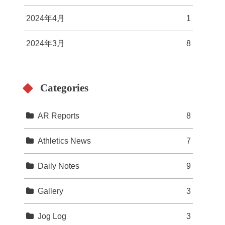
2024年4月
1
2024年3月
8
Categories
AR Reports
8
Athletics News
7
Daily Notes
9
Gallery
3
Jog Log
3