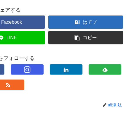
ェアする
Facebook
はてブ
LINE
コピー
航をフォローする
嶋津 航