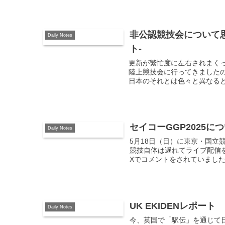
非公認競技会について思うこと
Daily Notes
ト-
更新が繁忙度に左右されまくっ
陸上競技会に行ってきました
日本のそれとは色々と異なると
セイコーGGP2025
Daily Notes
5月18日（日）に東京・国立
競技自体は遅れてライブ配信
Xでコメントをされていました。 
UK EKIDENレポート
Daily Notes
今、英国で「駅伝」を通じて日英交