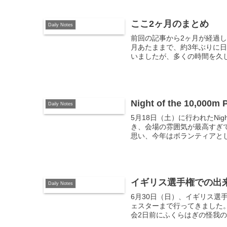
ここ2ヶ月のまとめ
Daily Notes
前回の記事から2ヶ月が経過
月あたままで、約3年ぶりに
いましたが、多くの時間を久し
Night of the 10,00
Daily Notes
5月18日（土）に行われたNight
き、会場の雰囲気が最高すぎ
思い、今年はボランティアとして
イギリス選手権での出
Daily Notes
6月30日（日）、イギリス選
ェスターまで行ってきました
会2日前にふくらはぎの怪我のた