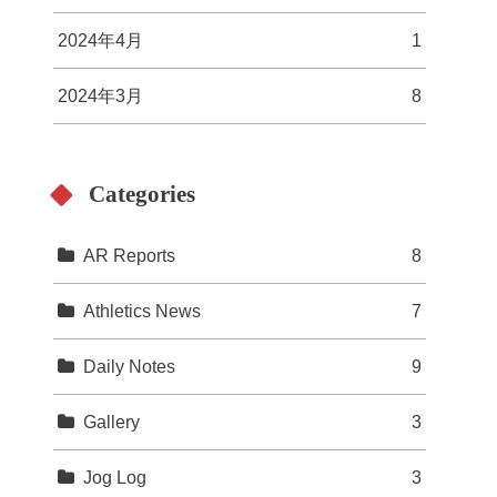
2024年4月
1
2024年3月
8
Categories
AR Reports
8
Athletics News
7
Daily Notes
9
Gallery
3
Jog Log
3