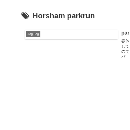
Horsham parkrun
pa
Jog Log
春休
して
ので
パ...